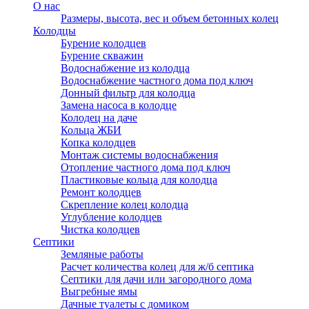
О нас
Размеры, высота, вес и объем бетонных колец
Колодцы
Бурение колодцев
Бурение скважин
Водоснабжение из колодца
Водоснабжение частного дома под ключ
Донный фильтр для колодца
Замена насоса в колодце
Колодец на даче
Кольца ЖБИ
Копка колодцев
Монтаж системы водоснабжения
Отопление частного дома под ключ
Пластиковые кольца для колодца
Ремонт колодцев
Скрепление колец колодца
Углубление колодцев
Чистка колодцев
Септики
Земляные работы
Расчет количества колец для ж/б септика
Септики для дачи или загородного дома
Выгребные ямы
Дачные туалеты с домиком