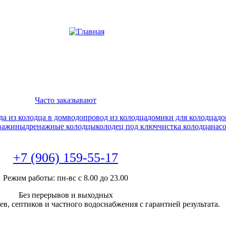
Часто заказывают
да из колодца в дом
водопровод из колодца
домики для колодца
до
кважины
дренажные колодцы
колодец под ключ
чистка колодца
нас
+7 (906) 159-55-17
Режим работы: пн-вс с 8.00 до 23.00
Без перерывов и выходных
в, септиков и частного водоснабжения с гарантией результата.