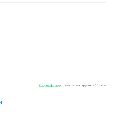
Создать форму
с помощью конструктора Qform.io
и