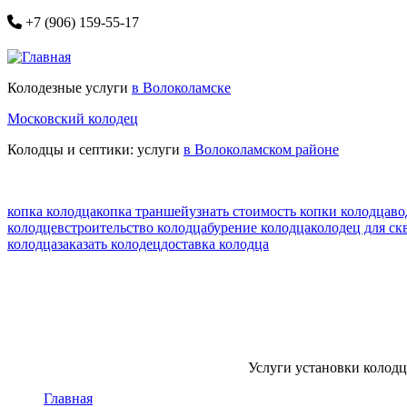
Перейти
+7 (906) 159-55-17
к
основному
содержанию
Колодезные услуги
в Волоколамске
Московский колодец
Колодцы и септики: услуги
в Волоколамском районе
копка колодца
копка траншей
узнать стоимость копки колодца
во
колодцев
строительство колодца
бурение колодца
колодец для с
колодца
заказать колодец
доставка колодца
Услуги установки колодце
Главная